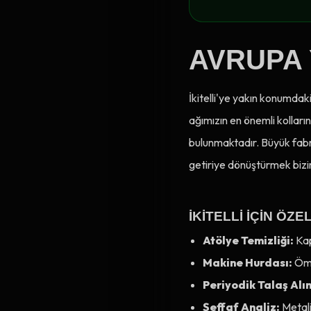
AVRUPA 
İkitelli'ye yakın konumda
ağımızın en önemli kolların
bulunmaktadır. Büyük fabri
getiriye dönüştürmek bizi
İKITELLI İÇIN ÖZ
Atölye Temizliği:
Kap
Makine Hurdası:
Ömr
Periyodik Talaş Alı
Şeffaf Analiz:
Metali