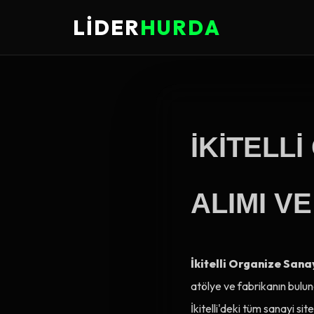
LİDER
HURDA
İKITELL
ALIMI VE
İkitelli Organize Sana
atölye ve fabrikanın bulu
İkitelli'deki tüm sanayi s