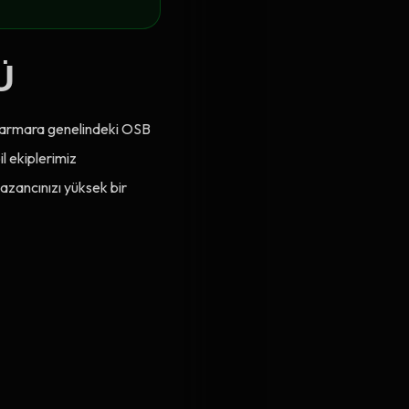
Ü
. Marmara genelindeki OSB
il ekiplerimiz
azancınızı yüksek bir