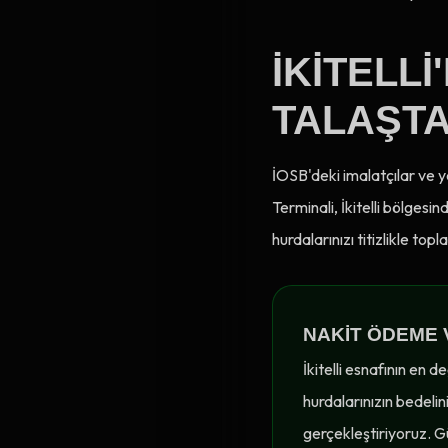
İKITELLI
TALAŞT
İOSB'deki imalatçılar ve y
Terminali, İkitelli bölges
hurdalarınızı titizlikle top
NAKIT ÖDEME 
İkitelli esnafının en 
hurdalarınızın bedelin
gerçekleştiriyoruz. G