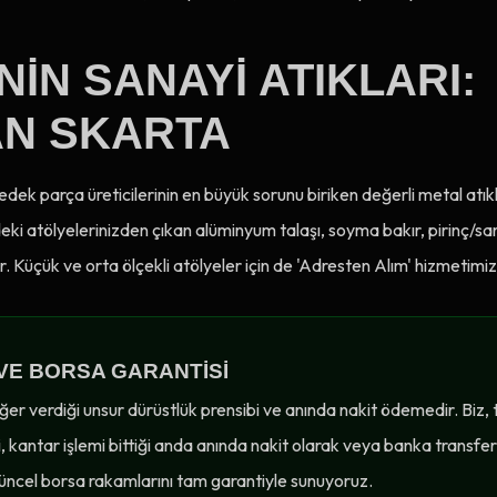
'NIN SANAYI ATIKLARI:
AN SKARTA
edek parça üreticilerinin en büyük sorunu biriken değerli metal atık
indeki atölyelerinizden çıkan alüminyum talaşı, soyma bakır, pirinç/s
lar. Küçük ve orta ölçekli atölyeler için de 'Adresten Alım' hizmetimiz 
VE BORSA GARANTISI
değer verdiği unsur dürüstlük prensibi ve anında nakit ödemedir. Biz, 
i, kantar işlemi bittiği anda anında nakit olarak veya banka transfer
üncel borsa rakamlarını tam garantiyle sunuyoruz.