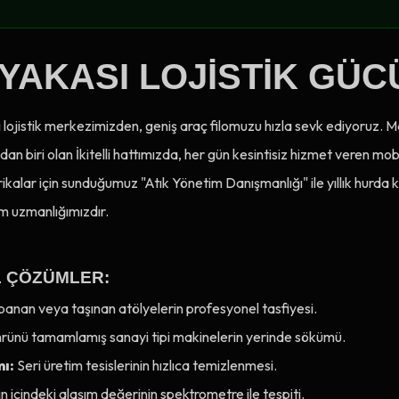
YAKASI LOJISTIK GÜC
ki lojistik merkezimizden, geniş araç filomuzu hızla sevk ediyoruz
dan biri olan İkitelli hattımızda, her gün kesintisiz hizmet veren mob
kalar için sunduğumuz "Atık Yönetim Danışmanlığı" ile yıllık hurda k
m uzmanlığımızdır.
EL ÇÖZÜMLER:
anan veya taşınan atölyelerin profesyonel tasfiyesi.
ünü tamamlamış sanayi tipi makinelerin yerinde sökümü.
mı:
Seri üretim tesislerinin hızlıca temizlenmesi.
n içindeki alaşım değerinin spektrometre ile tespiti.