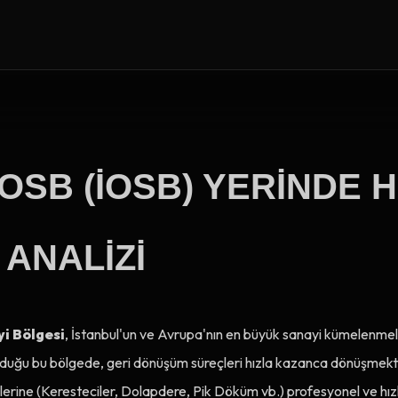
I OSB (İOSB) YERINDE
 ANALIZI
yi Bölgesi
, İstanbul'un ve Avrupa'nın en büyük sanayi kümelenmele
nduğu bu bölgede, geri dönüşüm süreçleri hızla kazanca dönüşmekte
itelerine (Keresteciler, Dolapdere, Pik Döküm vb.) profesyonel ve hız