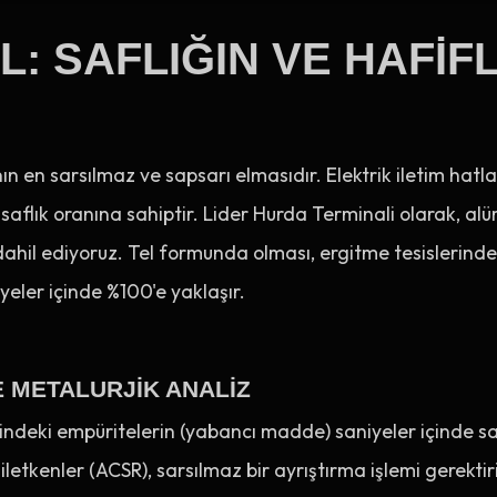
: SAFLIĞIN VE HAFIF
n en sarsılmaz ve sapsarı elmasıdır. Elektrik iletim hatl
 saflık oranına sahiptir. Lider Hurda Terminali olarak, al
ahil ediyoruz. Tel formunda olması, ergitme tesislerinde 
yeler içinde %100'e yaklaşır.
E METALURJIK ANALIZ
indeki empüritelerin (yabancı madde) saniyeler içinde sap
 iletkenler (ACSR), sarsılmaz bir ayrıştırma işlemi gerektir