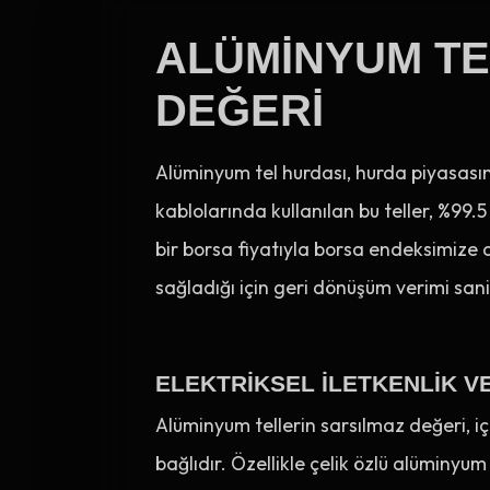
ALÜMINYUM TEL
DEĞERI
Alüminyum tel hurdası, hurda piyasasını
kablolarında kullanılan bu teller, %99.5
bir borsa fiyatıyla borsa endeksimize d
sağladığı için geri dönüşüm verimi sani
ELEKTRIKSEL İLETKENLIK V
Alüminyum tellerin sarsılmaz değeri, iç
bağlıdır. Özellikle çelik özlü alüminyum