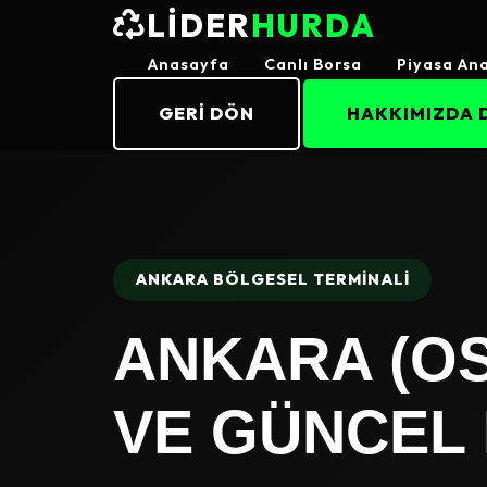
LİDER
HURDA
Anasayfa
Canlı Borsa
Piyasa Ana
GERI DÖN
HAKKIMIZDA 
ANKARA BÖLGESEL TERMİNALİ
ANKARA (OS
VE GÜNCEL